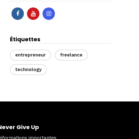
Étiquettes
entrepreneur
freelance
technology
Never Give Up
Informations importantes