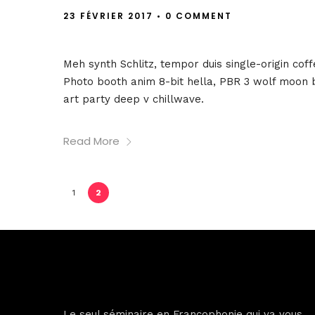
23 FÉVRIER 2017
•
0 COMMENT
Meh synth Schlitz, tempor duis single-origin cof
Photo booth anim 8-bit hella, PBR 3 wolf moon bea
art party deep v chillwave.
Read More
1
2
Le seul séminaire en Francophonie qui va vous