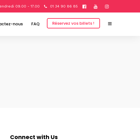
endredi 09.00 - 17.00
01 34 90 86 85
Réservez vos billets !
actez-nous
FAQ
Connect with Us